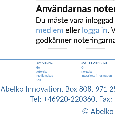
DEVICETYPE
CMa10W
NAMED
"El
Användarnas noter
IS
PARAMETER
Du måste vara inloggad 
Id :
"Address"
INT;
PUBLIC
medlem
eller
logga in
.
V
IdNr :
"Mätar ID"
[
Tcurrent :
"Temperatur"
godkänner noteringarna
Tmean1 :
"1h medeltem
Tmean24 :
"24h medelte
Tmin24 :
"24h mintemp
Tmax24 :
"24h maxtemp
NAVIGERING
SAJT INFORMATION
Hem
Om
Hcurrent :
"Luftfuktigh
Utforska
Kontakt
Medlemskap
Integritets information
Hmean1 :
"1h medelfuk
Sök
Hmean24 :
"24h medelfu
Abelko Innovation, Box 808, 971 25
Hmin24 :
"24h minfukt
Hmax24 :
"24h maxfukt
Tel: +46920-220360, Fax
PRIVATE
Exp;
© Abelko 
tmp1;