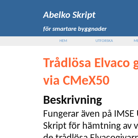
Abelko Skript
för smartare byggnader
HEM
UTFORSKA
M
Trådlösa Elvaco
via CMeX50
Beskrivning
Fungerar även på IMSE 
Skript för hämtning av 