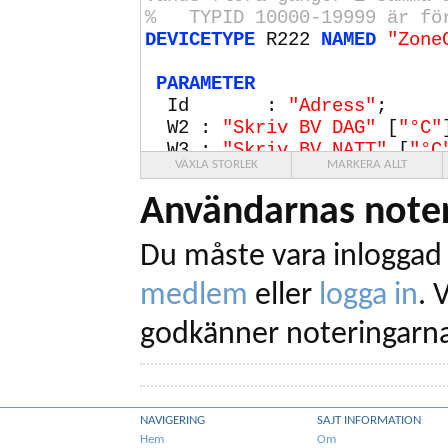
% TYPID
10000
-
19999
är för
DEVICETYPE
R222
NAMED
"Zone
PARAMETER
Id :
"Adress"
;
W2 :
"Skriv BV DAG"
[
"°C"
W3 :
"Skriv BV NATT"
[
"°C
VÄXLA STORLEK
MARKERA ALLT
PUBLIC
Användarnas noter
V1 :
"Rumstemp"
[
"°C"
]DE
V2 :
"Börvärde DAG"
[
"°C"
Du måste vara inloggad 
V3 :
"Börvärde NATT"
[
"°C
medlem
eller
logga in
.
V
PRIVATE
count4;
godkänner noteringarna
count6;
tmp;
BAUDRATE
9600
;
NAVIGERING
SAJT INFORMATION
CHECKSUM
MODBUS SWAPPED;
Hem
Om