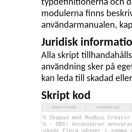
typdefinitionerna och dr
modulerna finns beskriv
användarmanualen, kapi
Juridisk informati
Alla skript tillhandahålls
användning sker på eget
kan leda till skadad elle
Skript kod
VÄXLA STORLEK
MARKERA ALLT
% Skapad med Modbus Creator
% - OBS! Användaren ansvara
vänds flera gånger i samma 