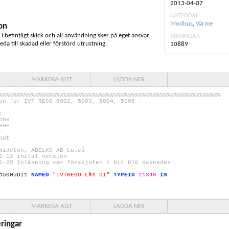
2013-04-07
KATEGORI
Modbus
,
Värme
on
s i befintligt skick och all användning sker på eget ansvar.
VISNINGAR
eda till skadad eller förstörd utrustning.
10889
MARKERA ALLT
LADDA NER
%%%%%%%%%%%%%%%%%%%%%%%%%%%%%%%%%%%%%%%%%%%%%%%%%%%%%%%%%%%%%%
ion for IVT REGO
5002
,
5003
,
5004
,
5005
:
ne
600
put
Widetun, ABELKO AB Luleå
2
-
12
inital version
1
-
25
Inläsning var förskjuten
1
bit DI0 saknades
o5005DI1
NAMED
"IVTREGO Läs DI"
TYPEID
21340
IS
MARKERA ALLT
LADDA NER
 VVladd"
; %
10001
Låg temp i laddkrets VV End.
5003
ringar
k värme"
; %
10002
Lågt tryck värme (stoppar allt)