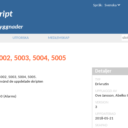
Språk
:
ript
byggnader
UTFORSKA
MEDLEMSKAP
002, 5003, 5004, 5005
Detaljer
 5002, 5003, 5004, 5005.
TYP
nvänd de uppdelade skripten
Drivrutin
UPPLAGGD AV
Ove Jansson, Abelko 
0 (Alarms)
VERSION
3
UPPDATERAD
2018-05-21
SKAPAD