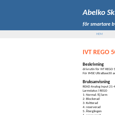
Abelko Sk
för smartare 
HEM
IVT REGO 5
Beskrivning
drivrutin för IVT REGO
För IMSE UltraBase30 a
Bruksanvisning
READ Analog input 21-4
Larmstatus i REGO
1: Normal /Ej larm
2: Blockerad
3: Kvitterad
4: reserverad
5: Återgången