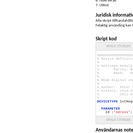
6: reserverad
7: Utlöst
Juridisk informati
Alla skript tillhandahåll
Felaktig använding kan l
Skript kod
VÄXLA STORLEK
%%%%%%%%%%%%%%%%%
% Device definit
%
% Settings module
% Parity: No
% Baud:
9
%
% READ Digital in
%
% Author: Peter 
% History:
2010
-
0
%
2011
-
0
%
DEVICETYPE
IvtReg
PARAMETER
Id :
"Adress"
;
PUBLIC
VÄXLA STORLEK
%GH
%DI0 :
"Låg temp
Användarnas note
%DI1 :
"Låg tryc