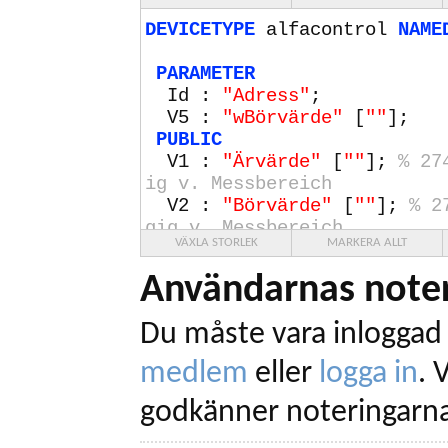
DEVICETYPE
alfacontrol
NAME
PARAMETER
Id :
"Adress"
;
V5 :
"wBörvärde"
[
""
];
PUBLIC
V1 :
"Ärvärde"
[
""
];
%
27
ig v. Messbereich
V2 :
"Börvärde"
[
""
];
%
2
gig v. Messbereich
VÄXLA STORLEK
MARKERA ALLT
V3 :
"Styrsignal"
[
""
];
%
100
entspricht
0
?
100
%
Användarnas noter
V4 :
"Felkod"
[
""
];
%
128
Du måste vara inloggad 
PRIVATE
count4;
medlem
eller
logga in
.
V
tmp;
godkänner noteringarna
BAUDRATE
19200
;