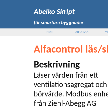
Abelko Skript
för smartare byggnader
HEM
UTFORSKA
M
Alfacontrol läs/s
Beskrivning
Läser värden från ett
ventilationsagregat och
börvärde. Modbus enhe
från Ziehl-Abegg AG