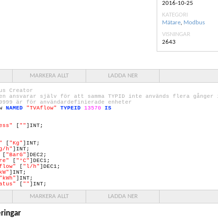
2016-10-25
KATEGORI
Mätare
,
Modbus
VISNINGAR
2643
MARKERA ALLT
LADDA NER
us Creator
en ansvarar själv för att samma TYPID inte används flera gånger 
9999
är för användardefinierade enheter
ow
NAMED
"TVAflow"
TYPEID
13570
IS
ess"
[
""
]INT;
"
[
"Kg"
]INT;
g/h"
]INT;
[
"BarG"
]DEC2;
re"
[
"°C"
]DEC1;
flow"
[
"l/h"
]DEC1;
kW"
]INT;
"kWh"
]INT;
atus"
[
""
]INT;
MARKERA ALLT
LADDA NER
ringar