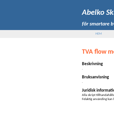
Abelko Sk
för smartare 
HEM
TVA flow m
Beskrivning
.
Bruksanvisning
.
Juridisk informati
Alla skript tillhandahåll
Felaktig använding kan l