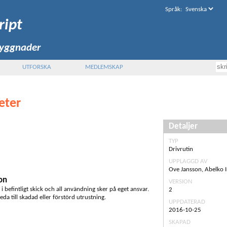
Språk
:
ript
byggnader
UTFORSKA
MEDLEMSKAP
eter
Detaljer
TYP
Drivrutin
UPPLAGGD AV
Ove Jansson, Abelko 
on
VERSION
s i befintligt skick och all användning sker på eget ansvar.
2
eda till skadad eller förstörd utrustning.
UPPDATERAD
2016-10-25
SKAPAD