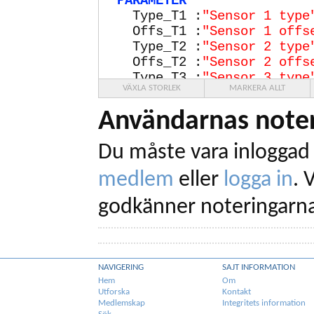
PARAMETER
Type_T1 :
"Sensor
1
type
Offs_T1 :
"Sensor
1
offs
Type_T2 :
"Sensor
2
type
Offs_T2 :
"Sensor
2
offs
Type_T3 :
"Sensor
3
type
VÄXLA STORLEK
MARKERA ALLT
Offs_T3 :
"Sensor
3
offs
Type_T4 :
"Sensor
4
type
Användarnas noter
Offs_T4 :
"Sensor
4
offs
PUBLIC
Du måste vara inloggad 
T1 :
"Temp T1"
[
"°C"
];
T2 :
"Temp T2"
[
"°C"
];
medlem
eller
logga in
.
V
T3 :
"Temp T3"
[
"°C"
];
T4 :
"Temp T4"
[
"°C"
];
godkänner noteringarna
S_T1 :
"Status T1"
[
""
] 
S_T2 :
"Status T2"
[
""
] 
S_T3 :
"Status T3"
[
""
] 
S_T4 :
"Status T4"
[
""
] 
NAVIGERING
SAJT INFORMATION
CSN :
"CSN"
[
""
] INT;
Hem
Om
PRIVATE
Utforska
Kontakt
Medlemskap
Integritets information
R_T1;