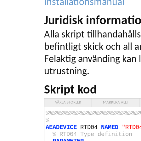
Installationsmanual
Juridisk informati
Alla skript tillhandahålls
befintligt skick och all
Felaktig använding kan l
utrustning.
Skript kod
VÄXLA STORLEK
MARKERA ALLT
%%%%%%%%%%%%%%%%%%%%%%%%%%%
%
AEADEVICE
RTD04
NAMED
"RTD0
% RTD04 Type definition