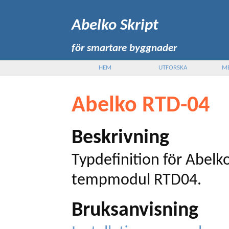
Abelko Skript
för smartare byggnader
HEM
UTFORSKA
M
Abelko RTD-04
Beskrivning
Typdefinition för Abelk
tempmodul RTD04.
Bruksanvisning