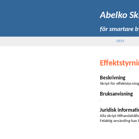
Abelko Sk
för smartare 
HEM
Effektstyrn
Beskrivning
Skript för effektstyrni
Bruksanvisning
.
Juridisk informati
Alla skript tillhandahåll
Felaktig använding kan l