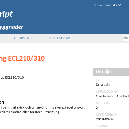
Språk
:
ript
byggnader
UTFORSKA
MEDLEMSKAP
ing ECL210/310
Detaljer
ng av ECL210/310
TYP
Drivrutin
UPPLAGGD AV
Ove Jansson, Abelko 
on
VERSION
s i befintligt skick och all användning sker på eget ansvar.
2
eda till skadad eller förstörd utrustning.
UPPDATERAD
2018-09-26
SKAPAD