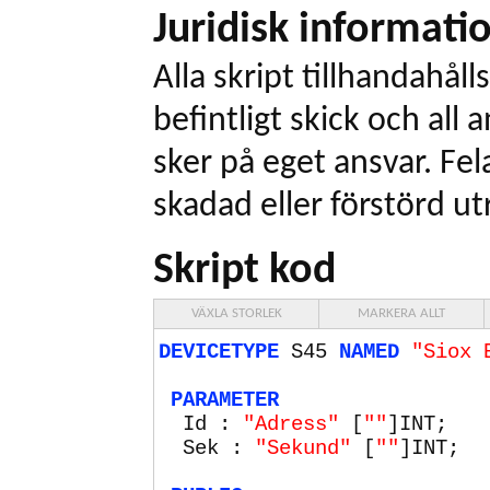
Juridisk informati
Alla skript tillhandahålls
befintligt skick och all
sker på eget ansvar. Fel
skadad eller förstörd ut
Skript kod
VÄXLA STORLEK
MARKERA ALLT
DEVICETYPE
S45
NAMED
"Siox 
PARAMETER
Id :
"Adress"
[
""
]INT;
Sek :
"Sekund"
[
""
]INT;