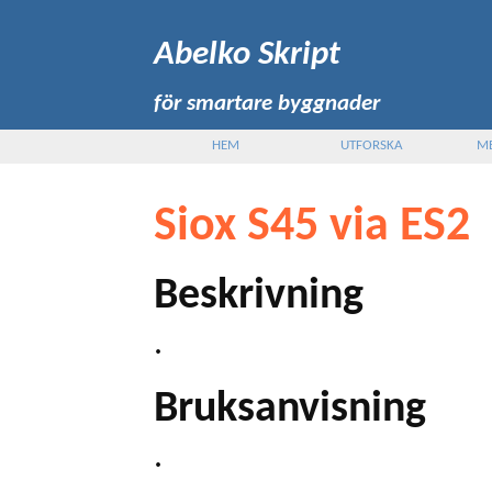
Abelko Skript
för smartare byggnader
HEM
UTFORSKA
M
Siox S45 via ES2
Beskrivning
.
Bruksanvisning
.