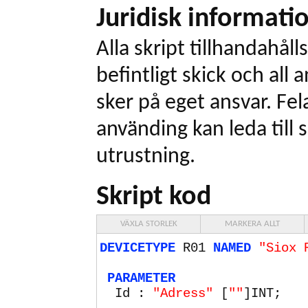
Juridisk informati
Alla skript tillhandahålls
befintligt skick och all
sker på eget ansvar. Fel
använding kan leda till 
utrustning.
Skript kod
VÄXLA STORLEK
MARKERA ALLT
DEVICETYPE
R01
NAMED
"Siox 
PARAMETER
Id :
"Adress"
[
""
]INT;