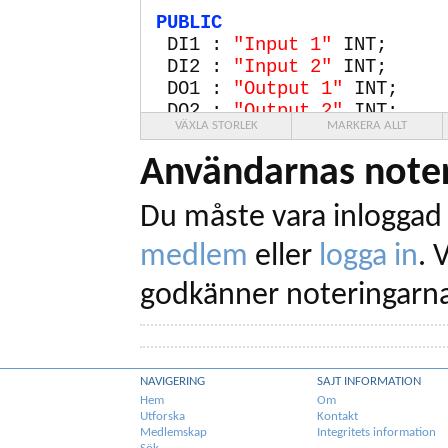
PUBLIC
DI1 :
"Input
1
"
INT;
DI2 :
"Input
2
"
INT;
DO1 :
"Output
1
"
INT;
DO2 :
"Output
2
"
INT;
VÄXLA STORLEK
MARKERA ALLT
C1 :
"Counter
1
"
[
""
]INT;
C2 :
"Counter
2
"
[
""
]INT;
Användarnas noter
PRIVATE
Du måste vara inloggad 
tmp;
BAUDRATE
9600
;
medlem
eller
logga in
.
V
CHECKSUM
MODBUS SWAPPED;
godkänner noteringarna
TELEGRAM
Read4
NAMED
"Rea
QUESTION
DATA
[
0
] :=
BYTE
(Id);
% E
DATA
[
1
] :=
HEX
(
03
);
NAVIGERING
SAJT INFORMATION
DATA
[
2
] :=
RWORD
(
5
);
% S
Hem
Om
DATA
[
4
] :=
RWORD
(
3
);
% A
Utforska
Kontakt
Medlemskap
Integritets information
ANSWER
SIZE
11
% (Antal r