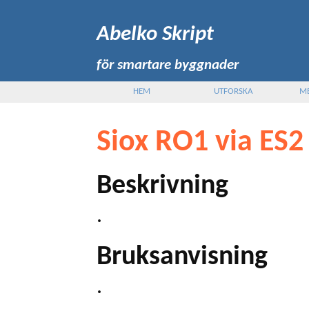
Abelko Skript
för smartare byggnader
HEM
UTFORSKA
M
Siox RO1 via ES2
Beskrivning
.
Bruksanvisning
.