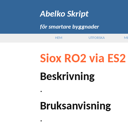
Abelko Skript
för smartare byggnader
HEM
UTFORSKA
M
Siox RO2 via ES2
Beskrivning
.
Bruksanvisning
.