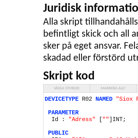
Juridisk informati
Alla skript tillhandahålls
befintligt skick och all
sker på eget ansvar. Fel
skadad eller förstörd ut
Skript kod
VÄXLA STORLEK
MARKERA ALLT
DEVICETYPE
R02
NAMED
"Siox 
PARAMETER
Id :
"Adress"
[
""
]INT;
PUBLIC