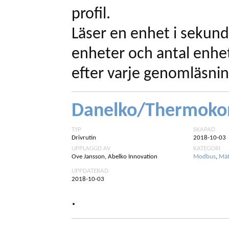
profil.
Läser en enhet i sekun
enheter och antal enhe
efter varje genomläsnin
Danelko/Thermokon
TYP
SKAPAD
Drivrutin
2018-10-03
UPPLAGGD AV
KATEGORI
Ove Jansson, Abelko Innovation
Modbus
,
Mät
UPPDATERAD
2018-10-03
.