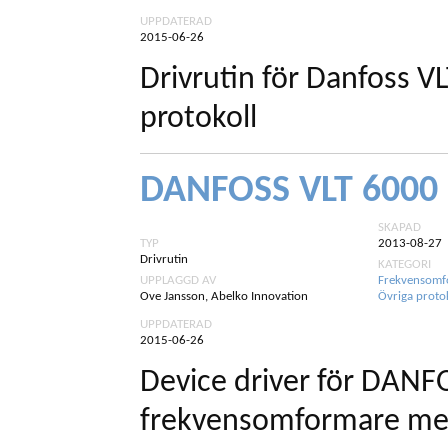
UPPDATERAD
2015-06-26
Drivrutin för Danfoss V
protokoll
DANFOSS VLT 6000
SKAPAD
TYP
2013-08-27
Drivrutin
KATEGORI
UPPLAGGD AV
Frekvensomf
Ove Jansson, Abelko Innovation
Övriga proto
UPPDATERAD
2015-06-26
Device driver för DANF
frekvensomformare med