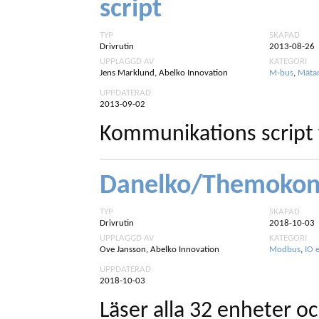
script
TYP
SKAPAD
Drivrutin
2013-08-26
UPPLAGGD AV
KATEGORI
Jens Marklund, Abelko Innovation
M-bus
,
Mäta
UPPDATERAD
2013-09-02
Kommunikations script 
Danelko/Themokon 
TYP
SKAPAD
Drivrutin
2018-10-03
UPPLAGGD AV
KATEGORI
Ove Jansson, Abelko Innovation
Modbus
,
IO 
UPPDATERAD
2018-10-03
Läser alla 32 enheter o