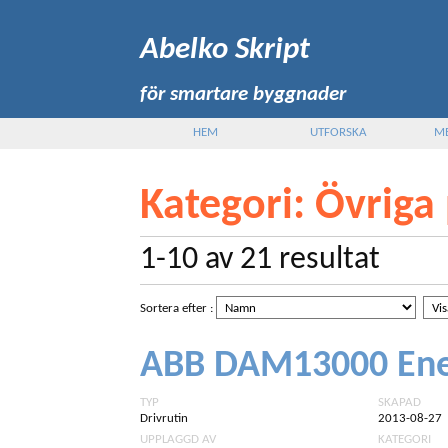
Abelko Skript
för smartare byggnader
HEM
UTFORSKA
M
Kategori
: Övriga
1-10
av
21
resultat
Sortera efter
:
ABB DAM13000 Ene
TYP
SKAPAD
Drivrutin
2013-08-27
UPPLAGGD AV
KATEGORI