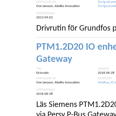
UPPLAGGD AV
Övrig utrust
Ove Jansson, Abelko Innovation
Övriga proto
UPPDATERAD
2013-09-02
Drivrutin för Grundfo
PTM1.2D20 IO enhet
Gateway
TYP
SKAPAD
Drivrutin
2016-06-28
UPPLAGGD AV
KATEGORI
Ove Jansson, Abelko Innovation
Modbus
,
IO 
UPPDATERAD
2016-06-28
Läs Siemens PTM1.2D20 
via Persy P-Bus Gateway