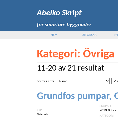
Abelko Skript
för smartare byggnader
HEM
UTFORSKA
M
Kategori
: Övriga
11-20
av
21
resultat
Sortera efter
:
Grundfos pumpar, 
SKAPAD
TYP
2013-08-27
Drivrutin
KATEGORI