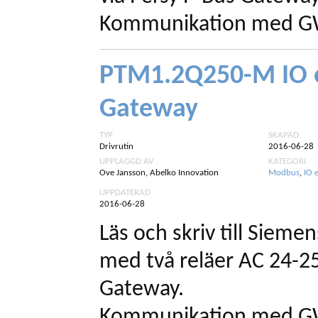
Kommunikation med GW
PTM1.2Q250-M IO e
Gateway
TYP
SKAPAD
Drivrutin
2016-06-28
UPPLAGGD AV
KATEGORI
Ove Jansson, Abelko Innovation
Modbus
,
IO 
UPPDATERAD
2016-06-28
Läs och skriv till Sie
med två reläer AC 24-25
Gateway.
Kommunikation med GW