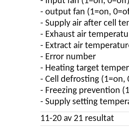
- Input fan (1=on, 0=off
- output fan (1=on, 0=of
- Supply air after cell 
- Exhaust air temperatu
- Extract air temperatu
- Error number
- Heating target tempe
- Cell defrosting (1=on, 
- Freezing prevention (
- Supply setting temper
11-20
av
21
resultat