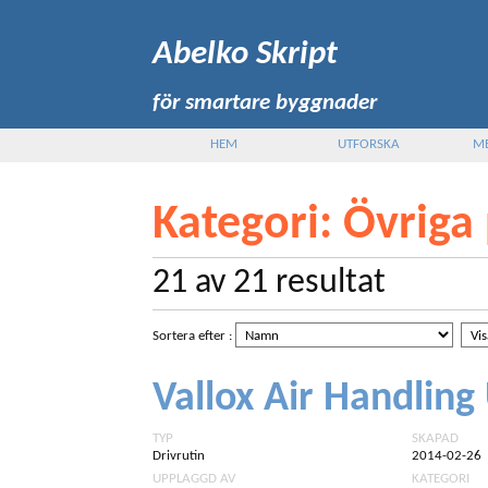
Abelko Skript
för smartare byggnader
HEM
UTFORSKA
M
Kategori
: Övriga
21
av
21
resultat
Sortera efter
:
Vallox Air Handling
TYP
SKAPAD
Drivrutin
2014-02-26
UPPLAGGD AV
KATEGORI