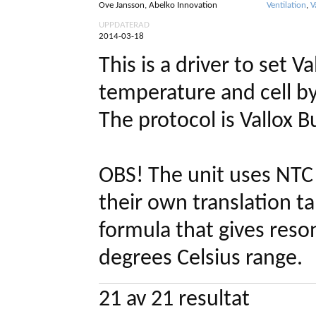
Ove Jansson, Abelko Innovation
Ventilation
,
V
UPPDATERAD
2014-03-18
This is a driver to set V
temperature and cell b
The protocol is Vallox 
OBS! The unit uses NTC
their own translation t
formula that gives reso
degrees Celsius range.
21
av
21
resultat